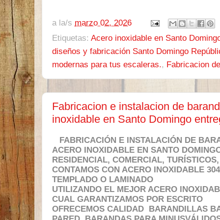
a la/s
marzo 02, 2026
Etiquetas:
Acero inoxidable en Santo Doming
diseños y fabricación Santo Domingo Repúbl
modernas para tus escaleras.
,
Fabricacion de
Fabricacion e instalacion de bara
inoxidable en Santo Domingo entre
FABRICACIÓN E INSTALACIÓN DE BAR
ACERO INOXIDABLE EN SANTO DOMINGO
RESIDENCIAL, COMERCIAL, TURÍSTICOS
CONTAMOS CON ACERO INOXIDABLE 304 
TEMPLADO O LAMINADO
UTILIZANDO EL MEJOR ACERO INOXIDAB
CUAL GARANTIZAMOS POR ESCRITO
OFRECEMOS CALIDAD BARANDILLAS B
PARED BARANDAS PARA MINUSVÁLIDOS