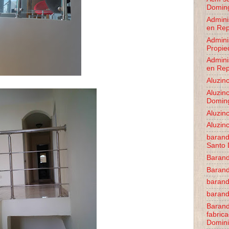
Domin
Admini
en Rep
Admini
Propie
Admini
en Rep
Aluzin
Aluzin
Domin
Aluzinc
Aluzinc
barand
Santo
Barand
Barand
baran
baran
Barand
fabric
Domin