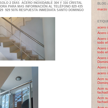
SOLO 2 DÍAS ACERO INOXIDABLE 304 Y 316 CRISTAL
BLOG 
RA PARA MAS INFORMACIÓN AL TELÉFONO 829 435
marzo
/ 829 929 5076 RESPUESTA INMEDIATA SANTO DOMINGO
ETIQU
acero 
Acero 
Acero 
todo el
Acero 
todo el
Acero 
Domin
Acero 
acero i
Acm su
Domin
Acm su
fachad
Acm su
fachad
Acm su