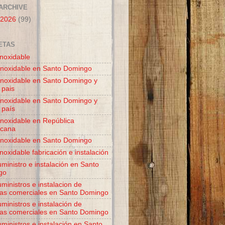
ARCHIVE
 2026
(99)
ETAS
inoxidable
inoxidable en Santo Domingo
inoxidable en Santo Domingo y
 pais
inoxidable en Santo Domingo y
 país
inoxidable en República
icana
inoxidable en Santo Domingo
noxidable fabricación e instalación
ministro e instalación en Santo
go
ministros e instalacion de
as comerciales en Santo Domingo
ministros e instalación de
as comerciales en Santo Domingo
ministros e instalación en Santo