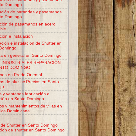
to Domingo
ación de barandas y pasamanos
to Domingo
ación de pasamanos en acero
able
ción e instalación
ación e instalación de Shutter en
 Domingo
ía en general en Santo Domingo
 INDUSTRIALES REPARACIÓN
ANTO DOMINGO
os en Prado Oriental
as de aluzinc Precios en Santo
go
s y ventanas fabricación e
ación en Santo Domingo
ios y mantenimientos de villas en
ica Dominicana
 de Shutter en Santo Domingo
acion de shutter en Santo Domingo