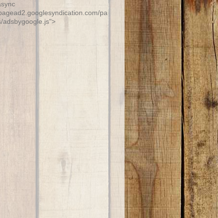
async
/pagead2.googlesyndication.com/pa
s/adsbygoogle.js">