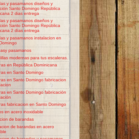
as y pasamanos diseños y
ación Santo Domingo República
cana 2 dias entrega
as y pasamanos diseños y
ación Santo Domingo República
cana 2 días entrega
as y pasamanos instalacion en
 Domingo
dasy pasamanos
illas modernas para tus escaleras.
ras en República Dominicana
ras en Santo Domingo
ras en Santo Domingo fabricacion
lacion
ras en Santo Domingo fabricación
lación
ras fabricacion en Santo Domingo
os en acero inoxidable
acion de barandas
acion de barandas en acero
able
acion de barandas y pasamanos