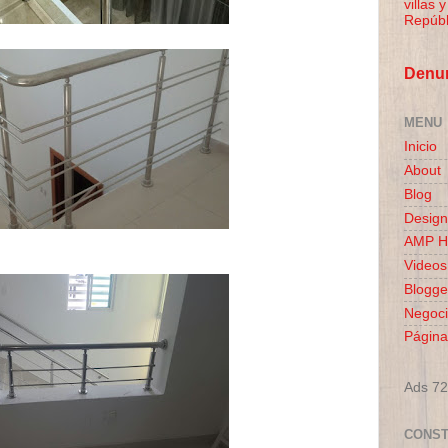
villas 
Repúbl
Denun
MENU
Inicio
About
Blog
Design
AMP 
Videos
Blogge
Negoc
Página
Ads 7
CONST