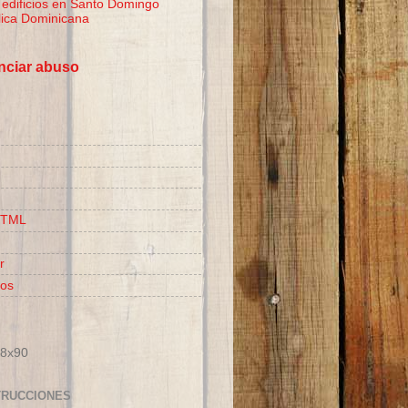
y edificios en Santo Domingo
ica Dominicana
ciar abuso
HTML
r
ios
28x90
RUCCIONES