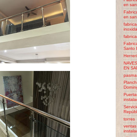
en san
Fabric
en san
fabric
inoxid
fabrica
Fabric
Santo
Herrer
NAVES
EN S
pasman
Planch
Domin
Puerta
instal
Servic
Repúbl
torres
ventas
instal