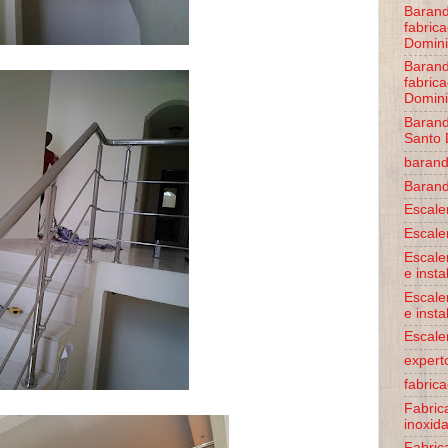
Barand
fabric
Domini
Barand
fabric
Domini
Barand
Santo
baran
Barand
Escale
Escale
Escale
e insta
Escale
e insta
Escale
expert
fabric
Fabric
inoxid
Fabric