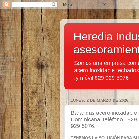
Heredia Indus
asesoramient
Somos una empresa con un
acero inoxidable techados
.y móvil 829 929 5076
LUNES, 2 DE MARZO DE 2026
Barandas acero inoxidable 
Dominicana Teléfono . 829
929 5076.
TENEMOS LA SOLUCIÓN PARA SU