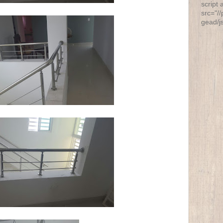
script 
src="/
gead/j