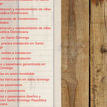
go
stracion y mantenimiento de villas
ública Dominicana
stración de Condominios -
dades
stracuin y mantenimiento de villas
ública Dominicana
c en Santo Domingo
c precios instalación en Santo
go
 ventas e instalacion
 ventas e instalación
a y pasamano garantizada en
 Domingo
as en acero inoxidable
as fabricación en santo domingo
das pasamanos
das y pasamanos
as y pasamanos diseños y
ación Santo Domingo República
icana