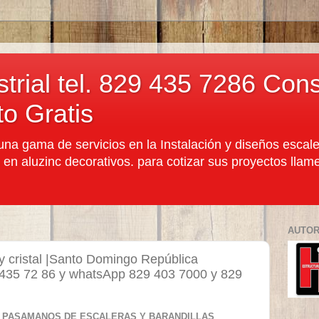
trial tel. 829 435 7286 Cons
o Gratis
a gama de servicios en la Instalación y diseños esca
 en aluzinc decorativos. para cotizar sus proyectos llam
AUTO
y cristal |Santo Domingo República
 435 72 86 y whatsApp 829 403 7000 y 829
 PASAMANOS DE ESCALERAS Y BARANDILLAS