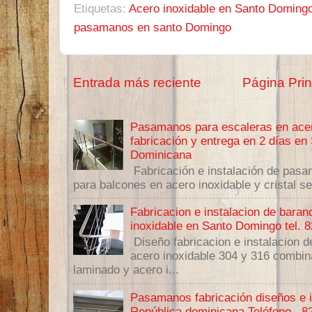
Etiquetas:
Acero inoxidable en Santo Doming
pasamanos en santo Domingo
Entrada más reciente
Página Prin
Pasamanos para escaleras en acero
fabricación y entrega en 2 días e
Dominicana
Fabricación e instalación de pas
para balcones en acero inoxidable y cristal se
Fabricacion e instalacion de bara
inoxidable en Santo Domingo tel. 
Diseño fabricacion e instalacion
acero inoxidable 304 y 316 combina
laminado y acero i...
Pasamanos fabricación diseños e 
República dominicana Teléfono . 